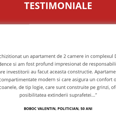
TESTIMONIALE
chizitionat un apartament de 2 camere in complexul
cest ansamblu la recomandarea unei
“Sunt foarte incantata de compl
dence si am fost profund impresionat de responsabili
a placut tare mult fata de ceea ce mai
recomanda tututor cunostintelor ace
are investitorii au facut aceasta constructie. Apartame
zona la care nu ma asteptam la cine
seriozitatea echipei Dream Resid
 judecat gresit, zona transformandu-se
inceput, primind tot suportul de
compartimentate modern si care asigura un confort 
tierul Nou Rahova. Am achizitionat un
programul Prima Casa. Parcarea subt
coanele, de tip logie, care sunt construite pe grinzi, of
e 2 camere. Finisaj...”
de confort, liftul fiind accesibi
posibilitatea extinderii suprafetei...”
LA BIVOL, 35 ANI
TURCANU MIHAELA, FARMA
BOBOC VALENTIN, POLITICIAN, 50 ANI