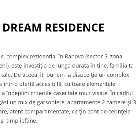
 DREAM RESIDENCE
, complex rezidential în Rahova (sector 5, zona
i), este investiția de lungă durată în tine, familia ta
ii tale. De aceea, îți punem la dispoziție un complex
us într-o ofertă accesibilă, cu toate elementele
 îndeplini criteriile casei tale mult visate. În cadrul
 găsi un mix de garsoniere, apartamente 2 camere și 3
re, atent compartimentate, ce țin cont de cerințele
ași timp ieftine.