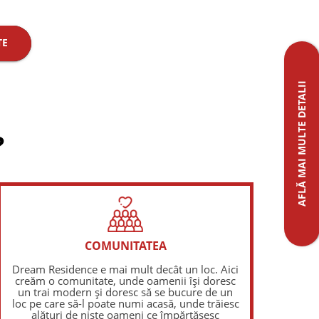
TE
AFLĂ MAI MULTE DETALII
?
COMUNITATEA
Dream Residence e mai mult decât un loc. Aici
creăm o comunitate, unde oamenii își doresc
un trai modern și doresc să se bucure de un
loc pe care să-l poate numi acasă, unde trăiesc
alături de niște oameni ce împărtășesc