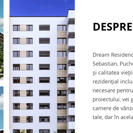
DESPRE
Dream Residence
Sebastian, Puchen
și calitatea vieț
rezidențial incl
necesare pentru a
proiectului, vei
camere de vânza
tale, dar în acel