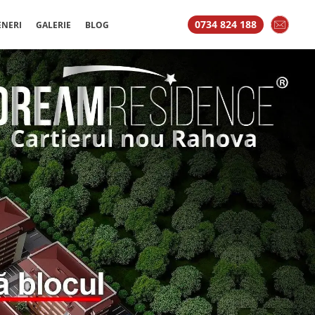
0734 824 188
ENERI
GALERIE
BLOG