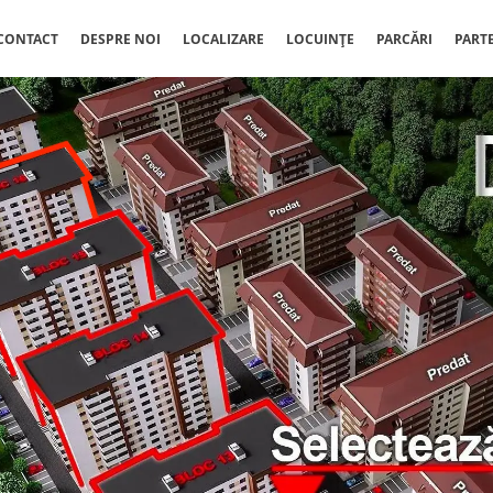
CONTACT
DESPRE NOI
LOCALIZARE
LOCUINȚE
PARCĂRI
PART