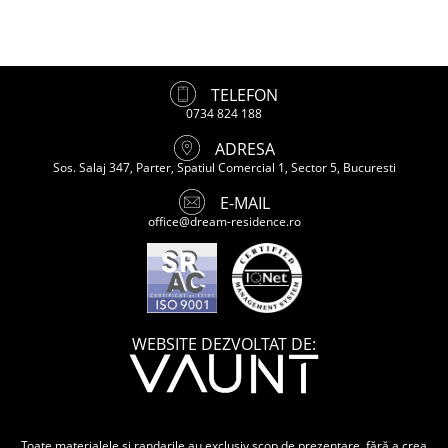
TELEFON
0734 824 188
ADRESA
Sos. Salaj 347, Parter, Spatiul Comercial 1, Sector 5, Bucuresti
E-MAIL
office@dream-residence.ro
WEBSITE DEZVOLTAT DE:
Toate materialele și randarile au exclusiv scop de prezentare, fără a crea