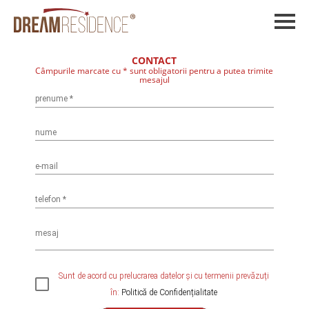
CONTACT
Câmpurile marcate cu * sunt obligatorii pentru a putea trimite
mesajul
prenume
*
nume
e-mail
telefon
*
mesaj
Sunt de acord cu prelucrarea datelor și cu termenii prevăzuți
în:
Politică de Confidențialitate