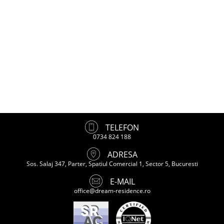
TELEFON
0734 824 188
ADRESA
Sos. Salaj 347, Parter, Spatiul Comercial 1, Sector 5, Bucuresti
E-MAIL
office@dream-residence.ro