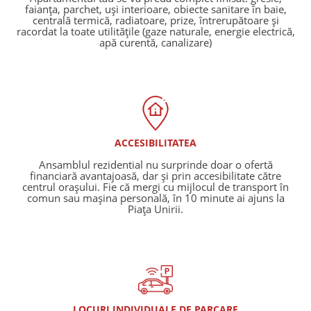
faianța, parchet, uși interioare, obiecte sanitare în baie,
centrală termică, radiatoare, prize, întrerupătoare și
racordat la toate utilitățile (gaze naturale, energie electrică,
apă curentă, canalizare)
ACCESIBILITATEA
Ansamblul rezidential nu surprinde doar o ofertă
financiară avantajoasă, dar și prin accesibilitate către
centrul orașului. Fie că mergi cu mijlocul de transport în
comun sau mașina personală, în 10 minute ai ajuns la
Piața Unirii.
LOCURI INDIVIDUALE DE PARCARE