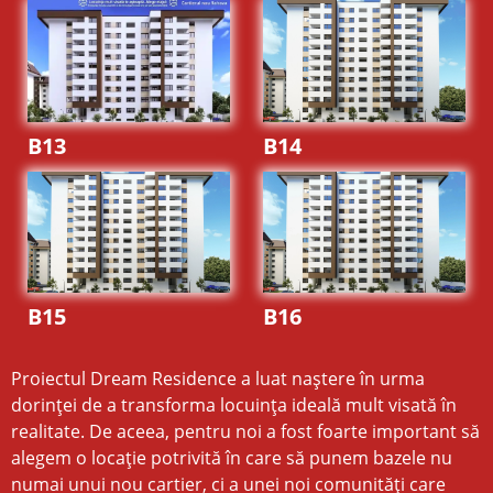
B13
B14
B15
B16
Proiectul Dream Residence a luat naștere în urma
dorinței de a transforma locuința ideală mult visată în
realitate. De aceea, pentru noi a fost foarte important să
alegem o locație potrivită în care să punem bazele nu
numai unui nou cartier, ci a unei noi comunități care