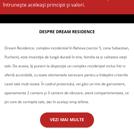
întrunește aceleași principii și valori.
DESPRE DREAM RESIDENCE
Dream Residence, complex rezidential în Rahova (sector 5, zona Sebastian,
Pucheni), este investiția de lungă durată în tine, familia ta și calitatea vieții
tale. De aceea, îți punem la dispoziție un complex rezidențial inclus într-o
ofertă accesibilă, cu toate elementele necesare pentru a îndeplini criteriile
casei tale mult visate. În cadrul proiectului, vei găsi un mix de garsoniere,
apartamente 2 camere și 3 camere de vânzare, atent compartimentate, ce
țin cont de cerințele tale, dar în același timp ieftine.
VEZI MAI MULTE