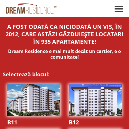
A FOST ODATĂ CA NICIODATĂ UN VIS, ÎN
2012, CARE ASTĂZI GĂZDUIEȘTE LOCATARI
ÎN 935 APARTAMENTE!
Dream Residence e mai mult decât un cartier, e o
comunitate!
Selectează blocul:
B11
B12