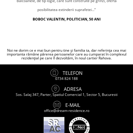
Balcoanele, de tip logie, care sunt construite pe grinzi, oferta
posibilitatea extinderii suprafetei...”
BOBOC VALENTIN, POLITICIAN, 50 ANI
Noi ne dorim ce e mai bun pentru tine și familia ta, dar referința cea mai
importanta rămâne părerea persoanelor care au cumparat în complexul
rezidențial pe care îl dezvoltăm, în noul cartier Rahova.
TELEFON
0734 824 188
ADRESA
Sos. Salaj 347, Parter, Spatiul Comercial 1, Sector 5, Bucuresti
E-MAIL
office@dream-residence.ro